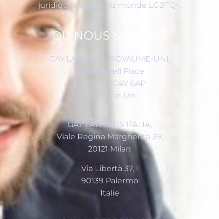
juridiques issues du monde LGBTQ+.
OÙ NOUS SOMMES
GAY LAWYERS ROYAUME-UNI
,
12 Bridewell Place
London, EC4V 6AP
Royaume-Uni
GAY LAWYERS ITALIA,
Viale Regina Margherita 39,
20121 Milan
Via Libertà 37, I
90139 Palermo
Italie