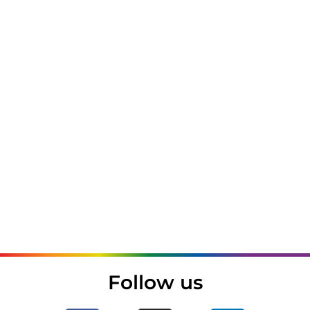
PALERMO
Via Della Libertà 37/I 90139 Palermo Italia
Click Here
Follow us