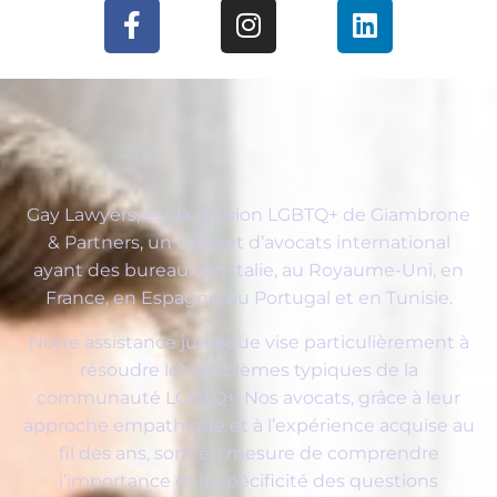
Gay Lawyers, est la division LGBTQ+ de Giambrone
& Partners, un cabinet d’avocats international
ayant des bureaux en Italie, au Royaume-Uni, en
France, en Espagne, au Portugal et en Tunisie.
Notre assistance juridique vise particulièrement à
résoudre les problèmes typiques de la
communauté LGBTQ+. Nos avocats, grâce à leur
approche empathique et à l’expérience acquise au
fil des ans, sont en mesure de comprendre
l’importance et la spécificité des questions