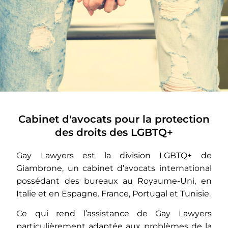
À propos de
Cabinet d'avocats pour la protection
des droits des LGBTQ+
nous
Gay Lawyers est la division LGBTQ+ de
Gay Lawyers fournit des
Giambrone, un cabinet d’avocats international
conseils juridiques à la
possédant des bureaux au Royaume-Uni, en
communauté LGBTQ+ depuis
Italie et en Espagne. France, Portugal et Tunisie.
plus de 10 ans.
Ce qui rend l’assistance de Gay Lawyers
particulièrement adaptée aux problèmes de la