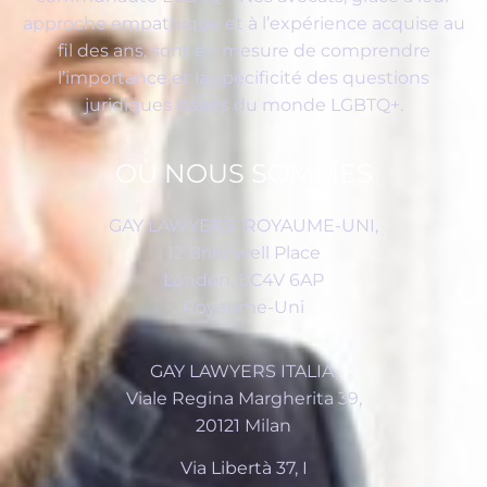
approche empathique et à l’expérience acquise au
fil des ans, sont en mesure de comprendre
l’importance et la spécificité des questions
juridiques issues du monde LGBTQ+.
OÙ NOUS SOMMES
GAY LAWYERS ROYAUME-UNI
,
12 Bridewell Place
London, EC4V 6AP
Royaume-Uni
GAY LAWYERS ITALIA,
Viale Regina Margherita 39,
20121 Milan
Via Libertà 37, I