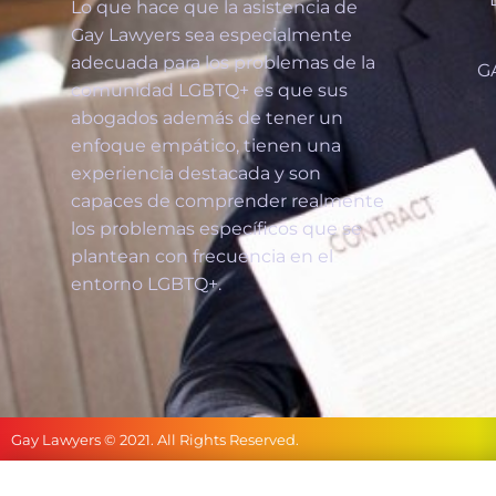
Lo que hace que la asistencia de
Gay Lawyers sea especialmente
adecuada para los problemas de la
G
comunidad LGBTQ+ es que sus
abogados además de tener un
enfoque empático, tienen una
experiencia destacada y son
capaces de comprender realmente
los problemas específicos que se
plantean con frecuencia en el
entorno LGBTQ+.
Gay Lawyers © 2021. All Rights Reserved.