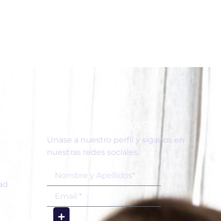
ERÉS
SUSCRÍBASE
Únase a nuestro perfil y síganos en
nuestras redes sociales.
dad