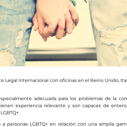
Legal Internacional con oficinas en el Reino Unido, Itali
S SOMOS
 especialmente adecuada para los problemas de la c
años prestando asesoramiento
ienen experiencia relevante y son capaces de enten
omunidad LGBTQ+
r LGBTQ+.
to a personas LGBTQ+ en relación con una amplia ga