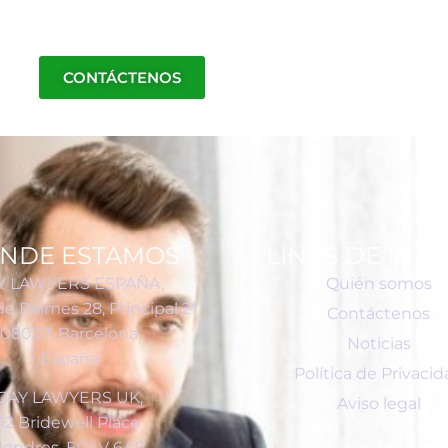
CONTÁCTENOS
NDE ESTAMOS
LINKS DE INT
Y LAWYERS ESPAÑA,
Quién somos
de Balmes 28, Principal 2ª
Contáctenos
08007, Barcelona
Noticias
España
Política de Privaci
GAY LAWYERS UK,
Aviso legal
12 Bridewell Place
Londres, EC4V 6AP