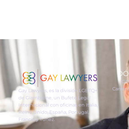
DÓ
GA
Carrer 
Gay Lawyers, es la división LGBTQ+
de Giambrone, un Bufete Legal
Internacional con oficinas en Italia,
Reino Unido, España, Portugal,
Francia y Túnez.