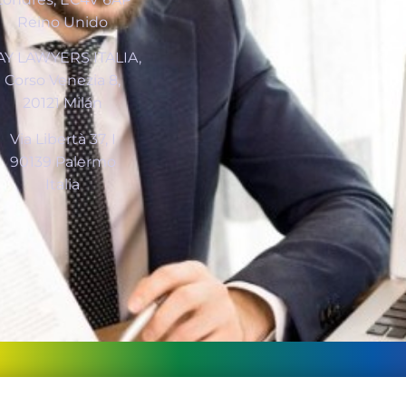
Reino Unido
AY LAWYERS ITALIA,
Corso Venezia 8,
20121 Milán
Via Libertà 37, I
90139 Palermo
Italia