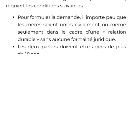
requiert les conditions suivantes:
Pour formuler la demande, il importe peu que
les mères soient unies civilement ou même
seulement dans le cadre d’une « relation
durable » sans aucune formalité juridique.
Les deux parties doivent être âgées de plus
de 18 ans
L’un* des demandeurs doit être le parent
biologique de l’enfant ou des enfants.
Les parties doivent fournir la preuve du
partage des responsabilités parentales, en
commençant avant la naissance de l’enfant.
Cela est particulièrement important lorsqu’une
relation est rompue et que des décisions doivent
être prises quant au lieu de résidence des enfants et
à la personne qui doit s’en occuper. Nos avocats ont