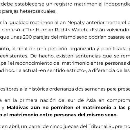
ebe establecerse un registro matrimonial independien
 parejas heterosexuales.
 por la igualdad matrimonial en Nepal y anteriormente e
o», confesó a The Human Rights Watch. «Están volviendo
que unas 200 parejas del mismo sexo podrían casarse e
tanto, al final de una petición organizada y planificad
reexistentes. De hecho, existen sentencias que se r
palí el reconocimiento del matrimonio entre personas 
hoc. La actual -en sentido estricto-, a diferencia de las
ositores a la histórica ordenanza dos semanas para pres
iría en la primera nación del sur de Asia en comprom
a y
Maldivas aún no permiten el matrimonio a las 
do el matrimonio entre personas del mismo sexo.
: en abril, un panel de cinco jueces del Tribunal Suprem