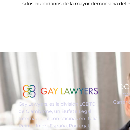
si los ciudadanos de la mayor democracia del
DÓ
GA
Carrer 
Gay Lawyers, es la división LGBTQ+
de Giambrone, un Bufete Legal
Internacional con oficinas en Italia,
Reino Unido, España, Portugal,