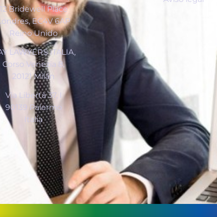
12 Bridewell Place
Londres, EC4V 6AP
Reino Unido
AY LAWYERS ITALIA,
Corso Venezia 8,
20121 Milán
Via Libertà 37, I
90139 Palermo
Italia