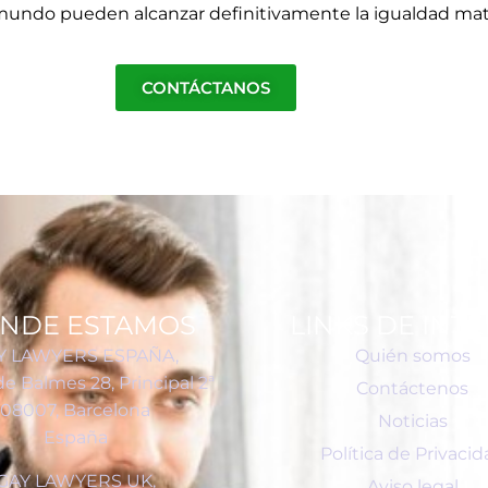
 mundo pueden alcanzar definitivamente la igualdad mat
CONTÁCTANOS
NDE ESTAMOS
LINKS DE INT
Y LAWYERS ESPAÑA,
Quién somos
de Balmes 28, Principal 2ª
Contáctenos
08007, Barcelona
Noticias
España
Política de Privaci
GAY LAWYERS UK,
Aviso legal