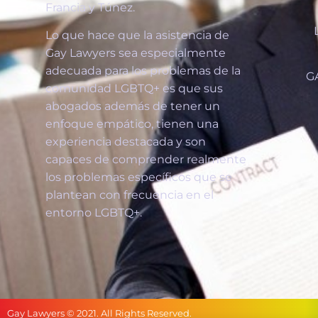
Francia y Túnez.
Lo que hace que la asistencia de
Gay Lawyers sea especialmente
adecuada para los problemas de la
G
comunidad LGBTQ+ es que sus
abogados además de tener un
enfoque empático, tienen una
experiencia destacada y son
capaces de comprender realmente
los problemas específicos que se
plantean con frecuencia en el
entorno LGBTQ+.
Gay Lawyers © 2021. All Rights Reserved.