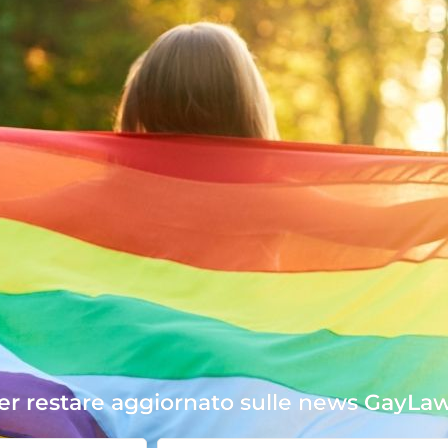
per restare aggiornato sulle news GayLa