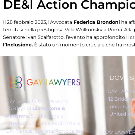
DE&I Action Champi
Il 28 febbraio 2023, l’Avvocata
Federica Brondoni
ha aff
tenutasi nella prestigiosa Villa Wolkonsky a Roma. Alla p
Senatore Ivan Scalfarotto, l’evento ha approfondito il c
l’Inclusione.
È stato un momento cruciale che ha most
DOVE S
GAY LAWYE
12 Bridewel
Gay Lawyers, è la divisione
London, E
LGBTQ+ di
Giambrone &
United K
Partners,
Studio Legale
Internazionale con sedi in Italia,
UK, Francia, Spagna, Portogallo e
GAY LAWYERS