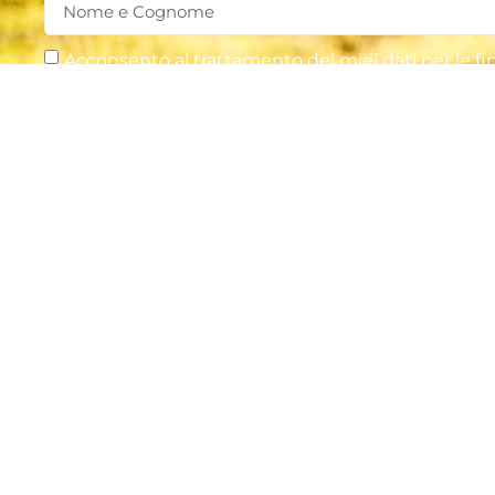
Acconsento al trattamento dei miei dati per le fina
Acconsento all'invio di email con finalità informativ