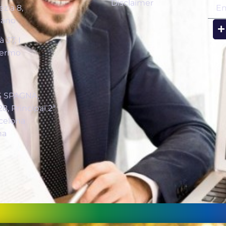
Disclaimer
zia 8,
lano
 37, I
lermo
a
 SPAGNA,
8, Principal 2ª
celona
na