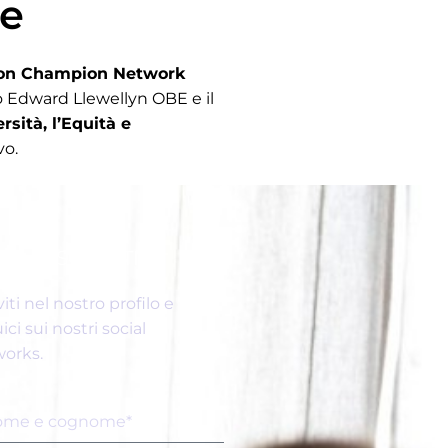
ce
ion Champion Network
ico Edward Llewellyn OBE e il
rsità, l’Equità e
vo.
ISCRIVITI
viti nel nostro profilo e
ici sui nostri social
orks.