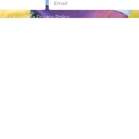
lità di cui alla
Privacy Policy
e sui servizi offerti
INVIA E SCARICA LA BROCHURE