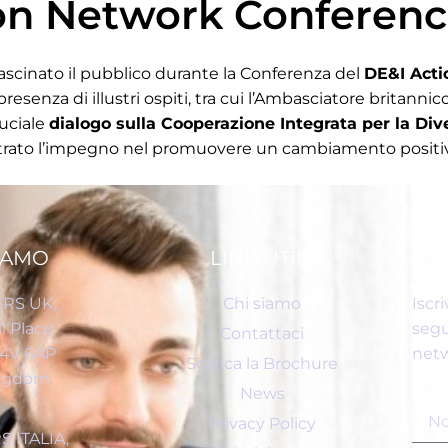
on Network Conferen
ascinato il pubblico durante la Conferenza del
DE&I Act
resenza di illustri ospiti, tra cui l’Ambasciatore britann
ruciale
dialogo sulla Cooperazione Integrata per la Dive
rato l’impegno nel promuovere un cambiamento positi
IAMO
LINK UTILI
RS UK,
Chi siamo
Iscri
l Place
segu
Contattaci
C4V 6AP
netw
Scarica la Brochure
ingdom
News
Privacy Policy
 ITALIA,