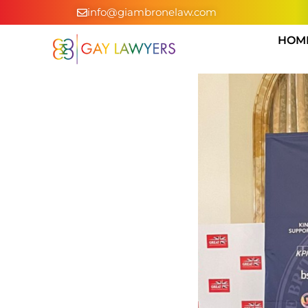
info@giambronelaw.com
HOM