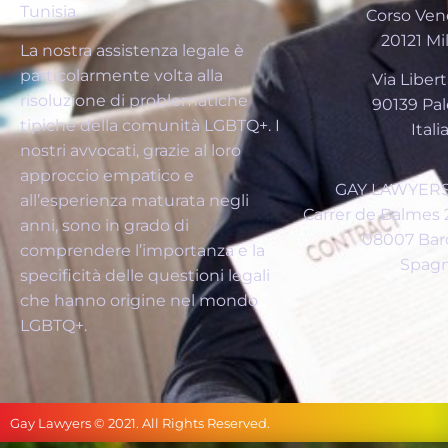
Tunisia.
Corso Vene
20121 Mi
La nostra assistenza legale è
particolarmente volta alla
Via Libertà
risoluzione di problematiche
90139 Pa
tipiche della comunità LGBTQ+. I
Itali
nostri avvocati, grazie al loro
approccio empatico e
GAY LAWYERS
all’esperienza maturata negli
Carrer de Balmes 2
anni, sono in grado di
08007 Bar
comprendere l’importanza e la
Spag
specificità delle questioni legali
che hanno origine nel mondo
LGBTQ+.
Gay Lawyers © 2021. All Rights Reserved.