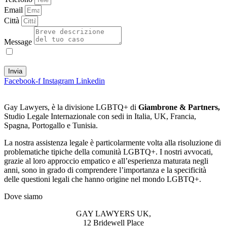
Email
Città
Message
Acconsento al trattamento dei miei dati per le finalità di cui alla
Privacy Policy
Invia
Facebook-f
Instagram
Linkedin
Gay Lawyers, è la divisione LGBTQ+ di
Giambrone & Partners,
Studio Legale Internazionale con sedi in Italia, UK, Francia,
Spagna, Portogallo e Tunisia.
La nostra assistenza legale è particolarmente volta alla risoluzione di
problematiche tipiche della comunità LGBTQ+. I nostri avvocati,
grazie al loro approccio empatico e all’esperienza maturata negli
anni, sono in grado di comprendere l’importanza e la specificità
delle questioni legali che hanno origine nel mondo LGBTQ+.
Dove siamo
GAY LAWYERS UK,
12 Bridewell Place