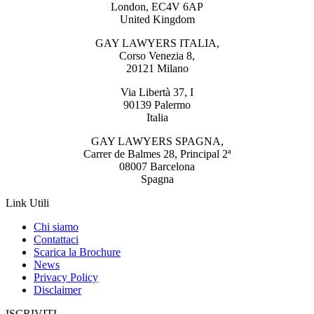
London, EC4V 6AP
United Kingdom
GAY LAWYERS ITALIA,
Corso Venezia 8,
20121 Milano
Via Libertà 37, I
90139 Palermo
Italia
GAY LAWYERS SPAGNA,
Carrer de Balmes 28, Principal 2ª
08007 Barcelona
Spagna
Link Utili
Chi siamo
Contattaci
Scarica la Brochure
News
Privacy Policy
Disclaimer
ISCRIVITI