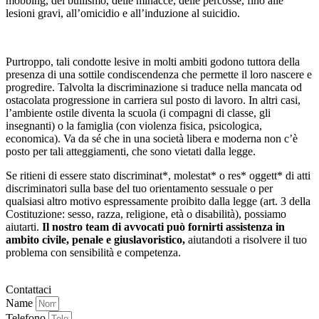
mobbing, del bullismo, delle minacce, delle percosse, fino alle
lesioni gravi, all’omicidio e all’induzione al suicidio.
Purtroppo, tali condotte lesive in molti ambiti godono tuttora della
presenza di una sottile condiscendenza che permette il loro nascere e
progredire. Talvolta la discriminazione si traduce nella mancata od
ostacolata progressione in carriera sul posto di lavoro. In altri casi,
l’ambiente ostile diventa la scuola (i compagni di classe, gli
insegnanti) o la famiglia (con violenza fisica, psicologica,
economica). Va da sé che in una società libera e moderna non c’è
posto per tali atteggiamenti, che sono vietati dalla legge.
Se ritieni di essere stato discriminat*, molestat* o res* oggett* di atti
discriminatori sulla base del tuo orientamento sessuale o per
qualsiasi altro motivo espressamente proibito dalla legge (art. 3 della
Costituzione: sesso, razza, religione, età o disabilità), possiamo
aiutarti.
Il nostro team di avvocati può fornirti assistenza in
ambito civile, penale e giuslavoristico,
aiutandoti a risolvere il tuo
problema con sensibilità e competenza.
Contattaci
Name
Telefono