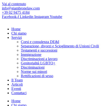
Vai al contenuto
info@giambronelaw.com
+39 02 9475 4184
Facebook-f
Linkedin
Instagram
Youtube
Home
Chi siamo
Servizi
Corsi e consulenza DE&I
Separazione, divorzi e Scioglimento di Unioni Civili
Testamenti e successioni
Immigrazione
Discriminazioni a lavoro
Genitorialità LGBTQ+
Discriminazioni
Norme sui minori
Rettificazioni di sesso
Il Team
Articoli
Eventi
Contattaci
Home
Chi siamo