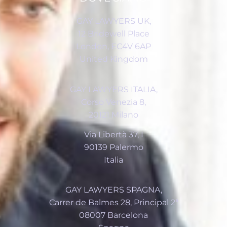
GAY LAWYERS UK,
12 Bridewell Place
London, EC4V 6AP
United Kingdom
GAY LAWYERS ITALIA,
Corso Venezia 8,
20121 Milano
Via Libertà 37, I
90139 Palermo
Italia
GAY LAWYERS SPAGNA,
Carrer de Balmes 28, Principal 2ª
08007 Barcelona