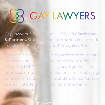
Gay Lawyers, è la divisione LGBTQ+ di
Giambrone
& Partners,
Studio Legale Internazionale con sedi
in Italia, UK, Francia, Spagna, Portogallo e Tunisia.
La nostra assistenza legale è particolarmente volta
alla risoluzione di problematiche tipiche della
comunità LGBTQ+. I nostri avvocati, grazie al loro
approccio empatico e all’esperienza maturata negli
anni, sono in grado di comprendere l’importanza e
la specificità delle questioni legali che hanno
origine nel mondo LGBTQ+.
DOVE SIAMO