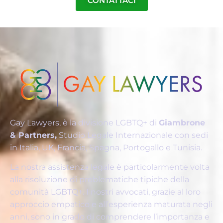
CONTATTACI
Gay Lawyers, è la divisione LGBTQ+ di
Giambrone
& Partners,
Studio Legale Internazionale con sedi
in Italia, UK, Francia, Spagna, Portogallo e Tunisia.
La nostra assistenza legale è particolarmente volta
alla risoluzione di problematiche tipiche della
comunità LGBTQ+. I nostri avvocati, grazie al loro
approccio empatico e all’esperienza maturata negli
anni, sono in grado di comprendere l’importanza e