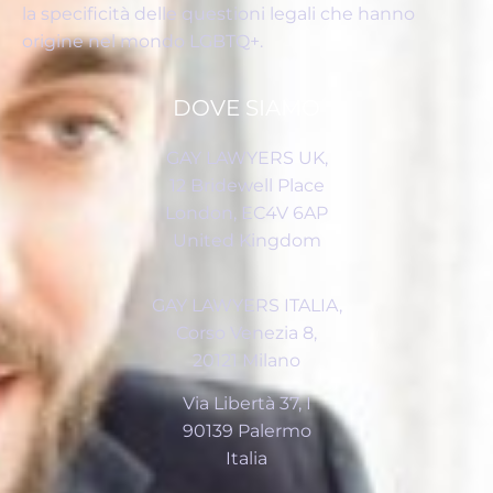
la specificità delle questioni legali che hanno
origine nel mondo LGBTQ+.
DOVE SIAMO
GAY LAWYERS UK,
12 Bridewell Place
London, EC4V 6AP
United Kingdom
GAY LAWYERS ITALIA,
Corso Venezia 8,
20121 Milano
Via Libertà 37, I
90139 Palermo
Italia