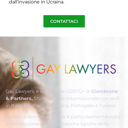
dall’invasione in Ucraina.
CONTATTACI
Gay Lawyers, è la divisione LGBTQ+ di
Giambrone
& Partners,
Studio Legale Internazionale con sedi
in Italia, UK, Francia, Spagna, Portogallo e Tunisia.
La nostra assistenza legale è particolarmente volta
alla risoluzione di problematiche tipiche della