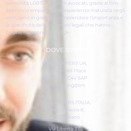
comunità LGBTQ+. I nostri avvocati, grazie al loro
approccio empatico e all’esperienza maturata negli
anni, sono in grado di comprendere l’importanza e
la specificità delle questioni legali che hanno
origine nel mondo LGBTQ+.
DOVE SIAMO
GAY LAWYERS UK,
12 Bridewell Place
London, EC4V 6AP
United Kingdom
GAY LAWYERS ITALIA,
Corso Venezia 8,
20121 Milano
Via Libertà 37, I