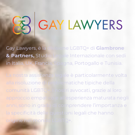
Gay Lawyers, è la divisione LGBTQ+ di
Giambrone
& Partners,
Studio Legale Internazionale con sedi
in Italia, UK, Francia, Spagna, Portogallo e Tunisia.
La nostra assistenza legale è particolarmente volta
alla risoluzione di problematiche tipiche della
comunità LGBTQ+. I nostri avvocati, grazie al loro
approccio empatico e all’esperienza maturata negli
anni, sono in grado di comprendere l’importanza e
la specificità delle questioni legali che hanno
origine nel mondo LGBTQ+.