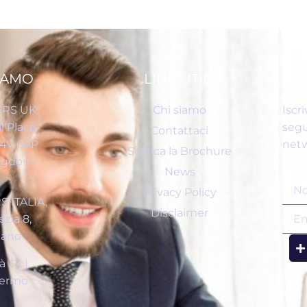
IAMO
LINK UTILI
RS UK,
Chi siamo
Iscri
l Place
segu
Contattaci
C4V 6AP
netw
Scarica la Brochure
ingdom
News
Privacy Policy
 ITALIA,
Disclaimer
zia 8,
lano
 37, I
lermo
a