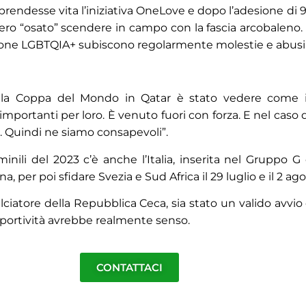
prendesse vita l’iniziativa OneLove e dopo l’adesione di 9
vessero “osato” scendere in campo con la fascia arcobalen
ersone LGBTQIA+ subiscono regolarmente molestie e abusi
la Coppa del Mondo in Qatar è stato vedere come i gi
portanti per loro. È venuto fuori con forza. E nel caso 
i. Quindi ne siamo consapevoli”.
nili del 2023 c’è anche l’Italia, inserita nel Gruppo G
a, per poi sfidare Svezia e Sud Africa il 29 luglio e il 2 ago
iatore della Repubblica Ceca, sia stato un valido avvio d
i sportività avrebbe realmente senso.
CONTATTACI