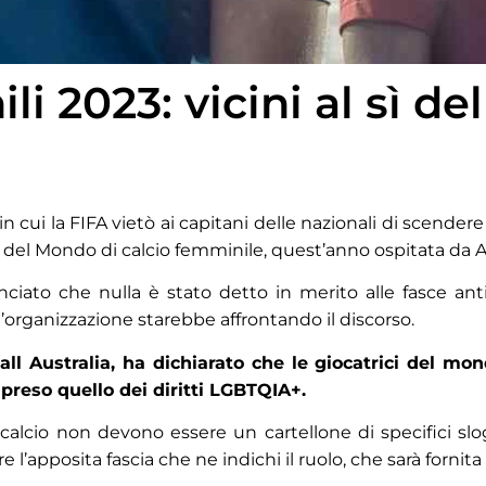
 2023: vicini al sì del
n cui la FIFA vietò ai capitani delle nazionali di scender
pa del Mondo di calcio femminile, quest’anno ospitata da 
nciato che nulla è stato detto in merito alle fasce a
organizzazione starebbe affrontando il discorso.
l Australia, ha dichiarato che le giocatrici del mon
mpreso quello dei diritti LGBTQIA+.
calcio non devono essere un cartellone di specifici slog
e l’apposita fascia che ne indichi il ruolo, che sarà forni