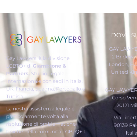
DOVE S
GAY LAWYE
12 Bridewel
Gay Lawyers, è la divisione
London, E
LGBTQ+ di
Giambrone &
United K
Partners,
Studio Legale
Internazionale con sedi in Italia,
UK, Francia, Spagna, Portogallo e
GAY LAWYERS
Tunisia.
Corso Vene
20121 Mi
La nostra assistenza legale è
particolarmente volta alla
Via Libertà
risoluzione di problematiche
90139 Pa
tipiche della comunità LGBTQ+. I
Itali