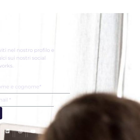
ISCRIVITI
viti nel nostro profilo e
ici sui nostri social
orks.