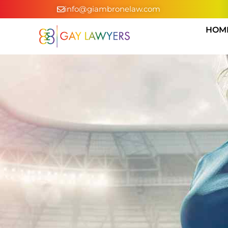
info@giambronelaw.com
HOM