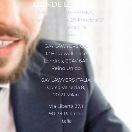
DÓNDE ESTAMOS
GAY LAWYERS ESPAÑA,
Carrer de Balmes 28, Principal 2ª
08007, Barcelona
España
GAY LAWYERS UK,
12 Bridewell Place
Londres, EC4V 6AP
Reino Unido
GAY LAWYERS ITALIA,
Corso Venezia 8,
20121 Milán
Via Libertà 37, I
90139 Palermo
Italia