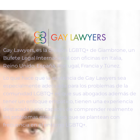
Gay Lawyers, es la división LGBTQ+ de Giambrone, un
Bufete Legal Internacional con oficinas en Italia,
Reino Unido, España, Portugal, Francia y Túnez.
Lo que hace que la asistencia de Gay Lawyers sea
especialmente adecuada para los problemas de la
comunidad LGBTQ+ es que sus abogados además de
tener un enfoque empático, tienen una experiencia
destacada y son capaces de comprender realmente
los problemas específicos que se plantean con
frecuencia en el entorno LGBTQ+.