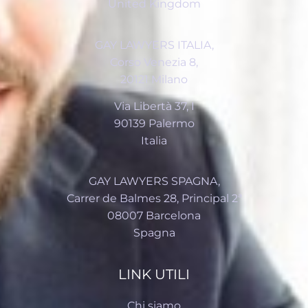
United Kingdom
GAY LAWYERS ITALIA,
Corso Venezia 8,
20121 Milano
Via Libertà 37, I
90139 Palermo
Italia
GAY LAWYERS SPAGNA,
Carrer de Balmes 28, Principal 2ª
08007 Barcelona
Spagna
LINK UTILI
Chi siamo