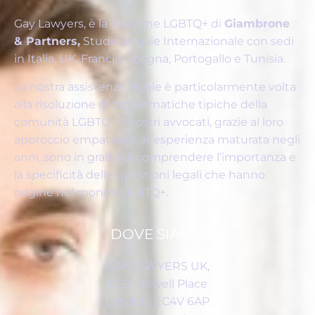
Gay Lawyers, è la divisione LGBTQ+ di
Giambrone
& Partners,
Studio Legale Internazionale con sedi
in Italia, UK, Francia, Spagna, Portogallo e Tunisia.
La nostra assistenza legale è particolarmente volta
alla risoluzione di problematiche tipiche della
comunità LGBTQ+. I nostri avvocati, grazie al loro
approccio empatico e all’esperienza maturata negli
anni, sono in grado di comprendere l’importanza e
la specificità delle questioni legali che hanno
origine nel mondo LGBTQ+.
DOVE SIAMO
GAY LAWYERS UK,
12 Bridewell Place
London, EC4V 6AP